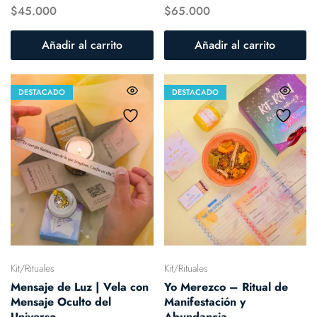
$
45.000
$
65.000
Añadir al carrito
Añadir al carrito
DESTACADO
DESTACADO
Kit/Rituales
Kit/Rituales
Mensaje de Luz | Vela con
Yo Merezco – Ritual de
Mensaje Oculto del
Manifestación y
Universo
Abundancia