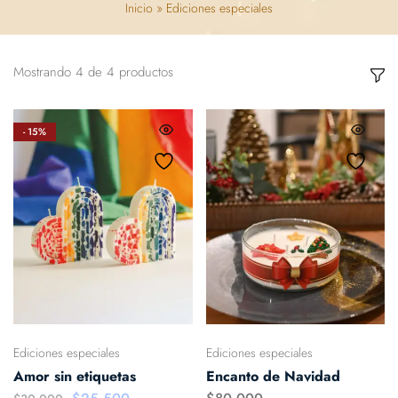
Inicio
»
Ediciones especiales
Mostrando
4
de
4
productos
- 15%
Ediciones especiales
Ediciones especiales
Amor sin etiquetas
Encanto de Navidad