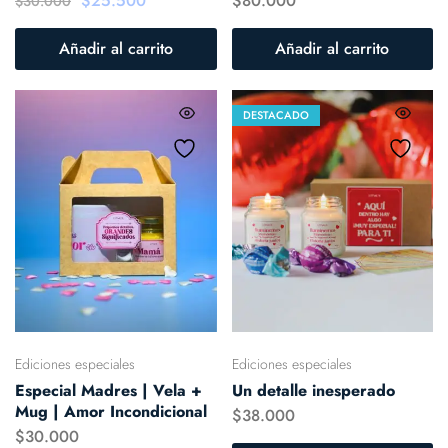
$
25.500
$
80.000
$
30.000
Añadir al carrito
Añadir al carrito
DESTACADO
Ediciones especiales
Ediciones especiales
Especial Madres | Vela +
Un detalle inesperado
Mug | Amor Incondicional
$
38.000
$
30.000