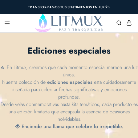
TRANSFORMAMOS TUS SENTIMIENTOS EN LUZ 🕯️✨
Ediciones especiales
🎀 En Litmux, creemos que cada momento especial merece una luz
única.
Nuestra colección de
ediciones especiales
está cuidadosamente
diseñada para celebrar fechas significativas y emociones
profundas.
Desde velas conmemorativas hasta kits temáticos, cada producto es
una edición limitada que encapsula la esencia de ocasiones
inolvidables.
🌟 Enciende una llama que celebre lo irrepetible.