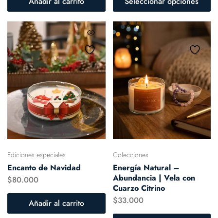
Añadir al carrito
Seleccionar opciones
Ediciones especiales
Colecciones
Encanto de Navidad
Energía Natural –
Abundancia | Vela con
$
80.000
Cuarzo Citrino
$
33.000
Añadir al carrito