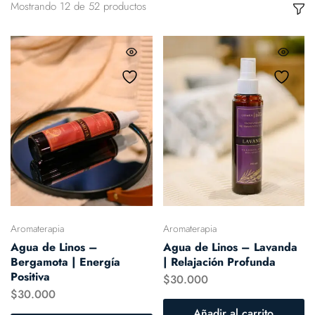
Mostrando
12
de
52
productos
Aromaterapia
Aromaterapia
Agua de Linos –
Agua de Linos – Lavanda
Bergamota | Energía
| Relajación Profunda
Positiva
$
30.000
$
30.000
Añadir al carrito