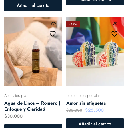
Añadir al carrito
- 15%
Aromaterapia
Ediciones especiales
Agua de Linos – Romero |
Amor sin etiquetas
Enfoque y Claridad
$
25.500
$
30.000
$
30.000
Añadir al carrito