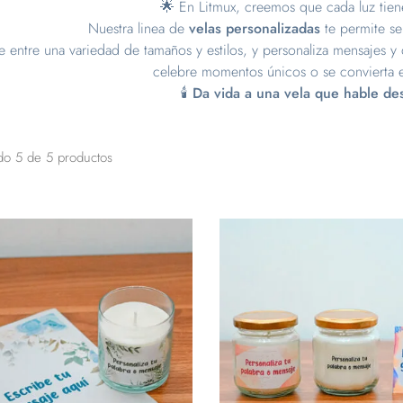
🌟 En Litmux, creemos que cada luz tiene
Nuestra linea de
velas personalizadas
te permite ser
e entre una variedad de tamaños y estilos, y personaliza mensajes y d
celebre momentos únicos o se convierta e
🕯️ Da vida a una vela que hable d
do
5
de
5
productos