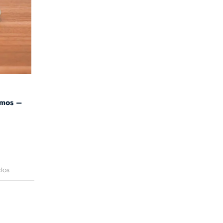
amos –
tos