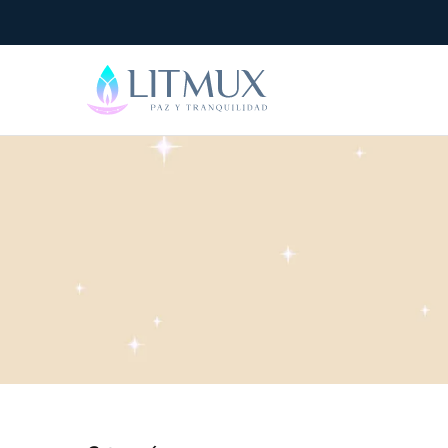
Litmux
Velas
Artesanales