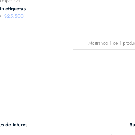
s especiales
in etiquetas
$
25.500
0
Mostrando
1
de
1
produ
es de interés
Su