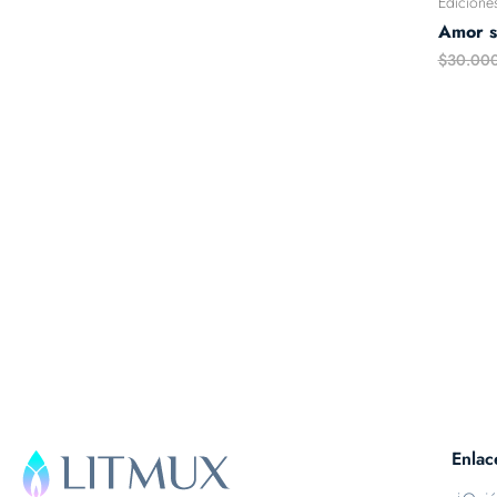
Edicione
Amor s
$
30.00
Enlac