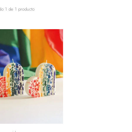
do
1
de
1
producto