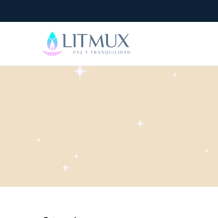
Litmux
Velas
Artesanales