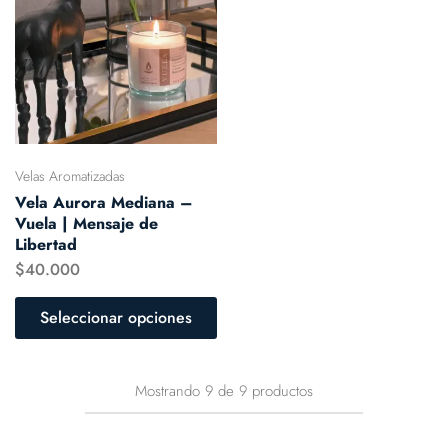
Velas Aromatizadas
Vela Aurora Mediana –
Vuela | Mensaje de
Libertad
$
40.000
Seleccionar opciones
Mostrando
9
de
9
productos