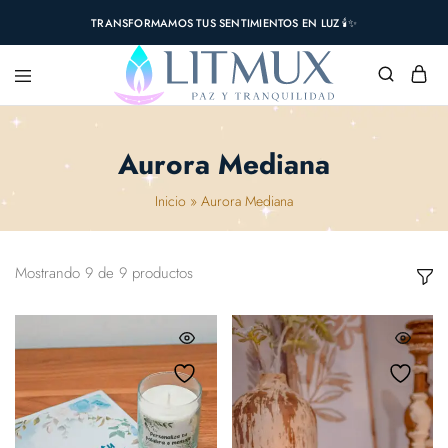
TRANSFORMAMOS TUS SENTIMIENTOS EN LUZ 🕯️✨
Aurora Mediana
Inicio
»
Aurora Mediana
Mostrando
9
de
9
productos