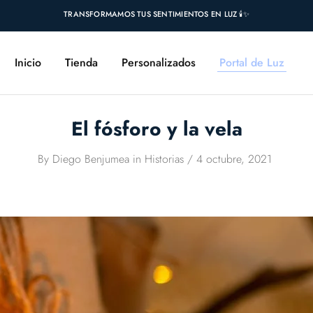
TRANSFORMAMOS TUS SENTIMIENTOS EN LUZ 🕯️✨
Inicio
Tienda
Personalizados
Portal de Luz
El fósforo y la vela
By
Diego Benjumea
in
Historias
4 octubre, 2021