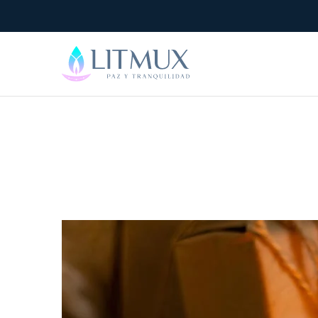
Litmux
Velas
Artesanales