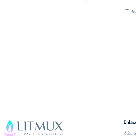
Re
Enlac
¿Quié