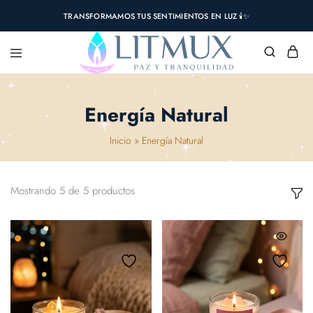
TRANSFORMAMOS TUS SENTIMIENTOS EN LUZ 🕯️✨
Energía Natural
Inicio
»
Energía Natural
Mostrando
5
de
5
productos